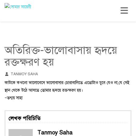
Toggle n
অতিরিক্ত-ভালোবাসায় হৃদয়ে
রক্তক্ষরণ হয়
TANMOY SAHA
কাউকে কখনো ভালোবেসে ভালোবাসার চোরাবালিতে এতোটাও ডুবে যেও না,যে সেই
স্থান থেকে উঠে আসতে তোমার হৃদয়ে রক্তক্ষরণ হয়।
~তন্ময় সাহা
লেখক পরিচিতি
Tanmoy Saha