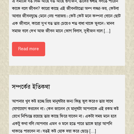
এ সমাজে যত বিজ্ঞ আছে যত আছে গুণীজন, তাদের শুধাই বলতে পারেন
কাকে বলে জীবন? কারো কাছে এই জীবনটাতো অল্প লজ্জা-ভয়, কেউবা
আবার জীবনযুদ্ধে মেনে নেয় পরাজয়। কেউ কেউ মনে কল্পনা বোনে ছোট
এক জীবনে, কারো সুখ যত তার চেয়েও শত বাধা থাকে ভুবনে। মানব
সমাজ বলে দেখ আজ জীবন মানে ভোগ বিলাস, সুধীজন বলে […]
Read more
সম্পর্কের ইতিকথা
আপনার খুব কষ্ট হচ্ছে প্রিয় মানুষটার জন্য কিন্তু ভুল করেও তার সাথে
যোগাযোগ করবেন না। কেন জানেন যে মানুষটা আপনাকে এই রকম কষ্ট
রেখে নিশ্চিন্তে রয়েছে তার কাছে ফিরে যাবেন না। একটা সময় মনে হবে
একটু কথা বলি।আপনার এমন ও মনে হতে পারে তাকে ছাড়া আপনি
থাকতে পারবেন না। যতই কষ্ট হোক দয়া করে ছেড়ে […]