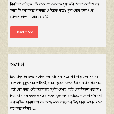
নিকট না পৌঁছাক। কি ভাবছো? তোমাকে ঘৃণা করি, উহু না মোটেও না।
সবাই কি ঘৃণা করার জায়গায় পৌঁছাতে পারে? ঘৃণা পেতে হলেও তো
যোগ্যতা লাগে। ~তাসনিম এমি
Read more
অপেক্ষা
প্রিয় মানুষটির জন্য অপেক্ষা করা আর শত সহস্র পথ পাড়ি দেয়া সমান।
অপেক্ষার মুহূর্ত যেন কাটতেই চায়না।বুকের ভেতর উত্থাল পাথাল ঝড় যেন
ওঠে সেই সময়।সেই ঝড়টা তার মুখটা দেখার পরই যেন কিছুটা শান্ত হয়।
কিন্তু আমি যার জন্যে হৃদয়ের দরজা খুলে অধীর আগ্রহে অপেক্ষা করি সেই
অনাকাঙ্ক্ষিত মানুষটা আমার কাছে আসেনা।হয়তো কিছু মানুষ আমার মতো
অপেক্ষার দুর্বিষহ […]