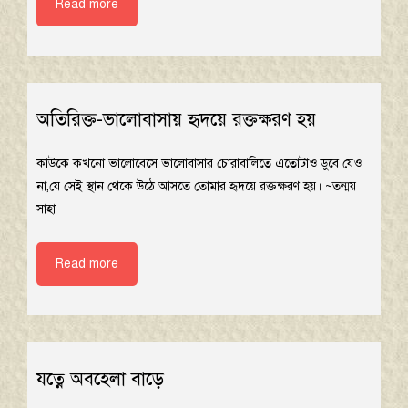
Read more
অতিরিক্ত-ভালোবাসায় হৃদয়ে রক্তক্ষরণ হয়
কাউকে কখনো ভালোবেসে ভালোবাসার চোরাবালিতে এতোটাও ডুবে যেও
না,যে সেই স্থান থেকে উঠে আসতে তোমার হৃদয়ে রক্তক্ষরণ হয়। ~তন্ময়
সাহা
Read more
যত্নে অবহেলা বাড়ে