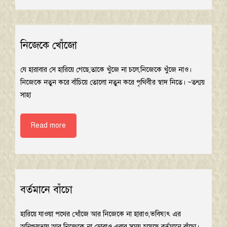
নিজেকে খোঁজো
যে হারাবার সে হারিয়ে গেছে,তাকে খুঁজে না চলে,নিজেকে খুঁজে নাও।
নিজেকে নতুন করে বাঁচিয়ে তোলো নতুন করে পৃথিবীর স্বাদ নিতে। ~তন্ময়
সাহা
Read more
বর্তমানে বাঁচো
হারিয়ে যাওয়া পথের খোঁজে আর নিজেকে না হারাও,ভবিষ্যৎ এর
অনিশ্চয়তায় আর নিজেকে না ডোবাও,এবার সময় হয়েছে বর্তমানে বাঁচো।