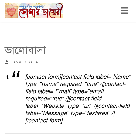
Toggle n
ভালোবাসা
TANMOY SAHA
[contact-form][contact-field label=”Name”
type=”name” required=”true” /][contact-
field label=”Email” type=”email”
required=”true” /][contact-field
label=”Website” type=”url” /][contact-field
label=”Message” type=”textarea” /]
[/contact-form]